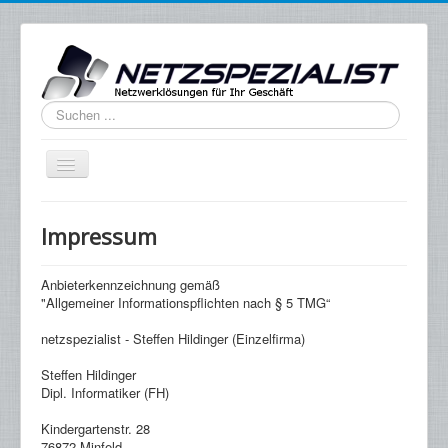
Suchen
...
Home
Impressum
Fachgebiete
Impressum
Anbieterkennzeichnung gemäß
"Allgemeiner Informationspflichten nach § 5 TMG“
Blog
netzspezialist - Steffen Hildinger (Einzelfirma)
Kundenservice
Steffen Hildinger
Datenschutz
Dipl. Informatiker (FH)
Kindergartenstr. 28
76872 Minfeld