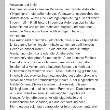
Verweise und Links
Bei direkten oder indirekten Verweisen auf fremde Webseiten
("Hyperlinks"), die außerhalb des Verantwortungsbereiches des
Autors liegen, würde eine Haftungsverpflichtung ausschließlich
in dem Fall in Kraft treten, in dem der Autor von den Inhalten
Kenntnis hat und es ihm technisch möglich und zumutbar
wäre, die Nutzung im Falle rechtswidriger Inhalte zu
verhindern.
Der Autor erklärt hiermit ausdrücklich, dass zum Zeitpunkt der
Linksetzung keine illegalen Inhalte auf den zu verlinkenden
Seiten erkennbar waren. Auf die aktuelle und zukünftige
Gestaltung, die Inhalte oder die Urheberschaft der
verlinkten/verknüpften Seiten hat der Autor keinerlei Einfluss.
Deshalb distanziert er sich hiermit ausdrücklich von allen
Inhalten aller verlinkten/verknüpften Seiten, die nach der
Linksetzung verändert wurden. Diese Feststellung gilt für alle
innerhalb des eigenen Internetangebotes gesetzten Links und
Verweise sowie für Fremdeinträge in vom Autor eingerichteten
Gästebüchern, Diskussionsforen, Linkverzeichnissen,
Mailinglisten und in allen anderen Formen von Datenbanken,
auf deren Inhalt externe Schreibzugriffe möglich sind. Für
illegale, fehlerhafte oder unvollständige Inhalte und
insbesondere für Schäden, die aus der Nutzung oder
Nichtnutzung solcherart dargebotener Informationen entstehen,